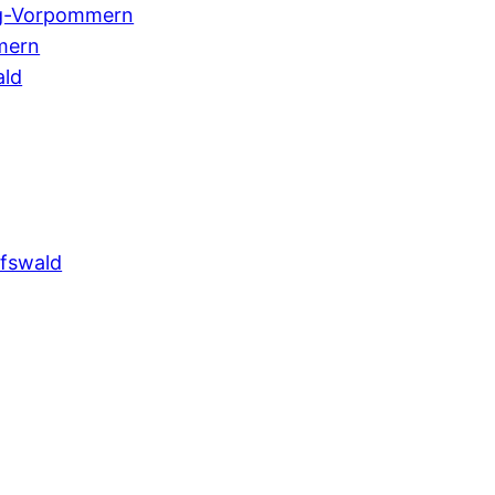
rg-Vorpommern
mern
ald
ifswald